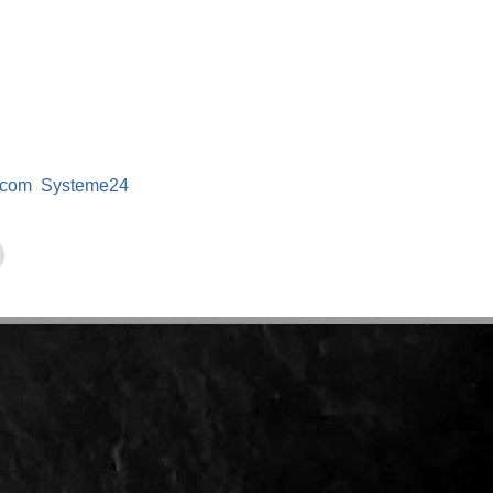
lcom
Systeme24