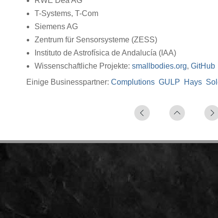
RWE Dea AG
T-Systems, T-Com
Siemens AG
Zentrum für Sensorsysteme (ZESS)
Instituto de Astrofí­sica de Andalucí­a (IAA)
Wissenschaftliche Projekte:
smallbodies.org
,
GitHub
Einige Businesspartner:
Complutions
GULP
Hays
So